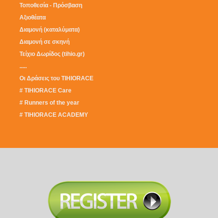
Τοποθεσία - Πρόσβαση
Αξιοθέατα
Διαμονή (καταλύματα)
Διαμονή σε σκηνή
Τείχιο Δωρίδος (tihio.gr)
.....
Οι Δράσεις του TIHIORACE
#
TIHIORACE Care
#
Runners of the year
#
TIHIORACE ACADEMY