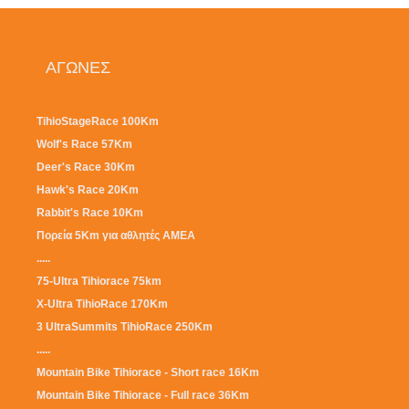
ΑΓΩΝΕΣ
TihioStageRace 100Km
Wolf's Race 57Km
Deer's Race 30Km
Hawk's Race 20Km
Rabbit's Race 10Km
Πορεία 5Km για αθλητές ΑΜΕΑ
.....
75-Ultra Tihiorace 75km
X-Ultra TihioRace 170Km
3 UltraSummits TihioRace 250Km
.....
Mountain Bike Tihiorace - Short race 16Km
Mountain Bike Tihiorace - Full race 36Km